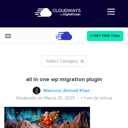
Abre a navegação
START FREE TRIAL
Categories
Select Category
all in one wp migration plugin
Mansoor Ahmed Khan
Atualizado em Março 25, 2025
< 1
min de leitura