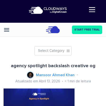
Abre a navegação
START FREE TRIAL
Categories
Select Category
agency spotlight backslash creative og
Mansoor Ahmed Khan
Atualizado em Abril 13, 2026
< 1
min de leitura