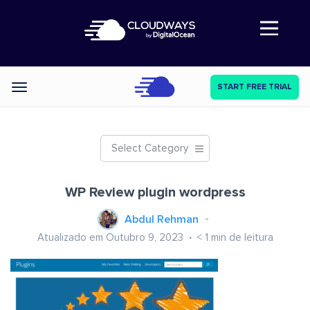
Abre a navegação
START FREE TRIAL
Categories
Select Category
WP Review plugin wordpress
Abdul Rehman
Atualizado em Outubro 9, 2023
< 1
min de leitura