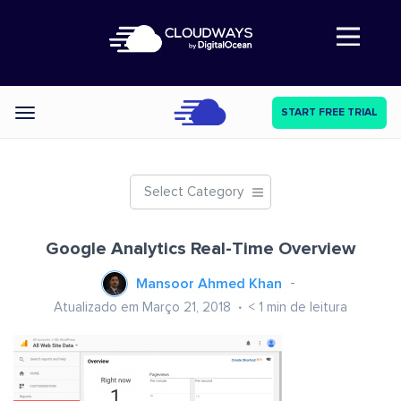
Abre a navegação
START FREE TRIAL
Categories
Select Category
Google Analytics Real-Time Overview
Mansoor Ahmed Khan
Atualizado em Março 21, 2018
< 1
min de leitura