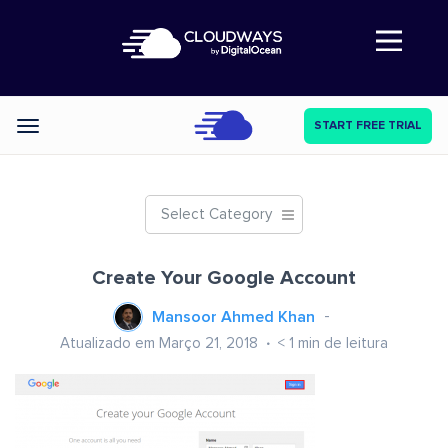
Abre a navegação
START FREE TRIAL
Categories
Select Category
Create Your Google Account
Mansoor Ahmed Khan
Atualizado em Março 21, 2018
< 1
min de leitura