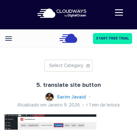
Abre a navegação
START FREE TRIAL
Categories
Select Category
5. translate site button
Sarim Javaid
Atualizado em Janeiro 9, 2026
< 1
min de leitura