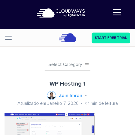
Abre a navegação
START FREE TRIAL
Categories
Select Category
WP Hosting 1
Zain Imran
Atualizado em Janeiro 7, 2026
< 1
min de leitura