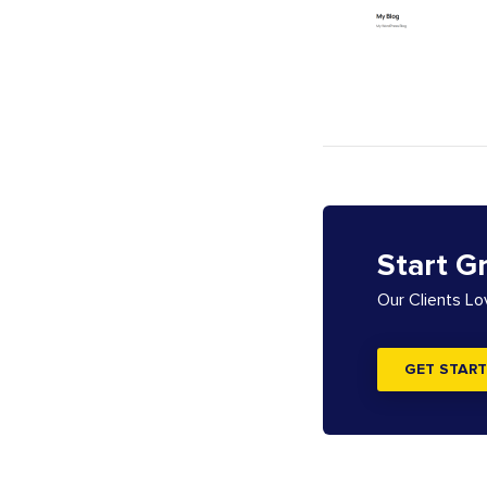
Start G
Our Clients L
GET START