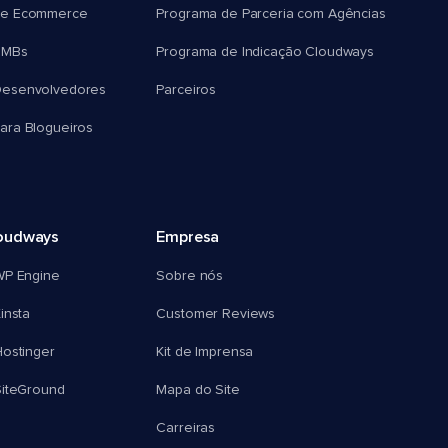
e Ecommerce
Programa de Parceria com Agências
SMBs
Programa de Indicação Cloudways
esenvolvedores
Parceiros
ra Blogueiros
oudways
Empresa
WP Engine
Sobre nós
insta
Customer Reviews
ostinger
Kit de Imprensa
SiteGround
Mapa do Site
Carreiras