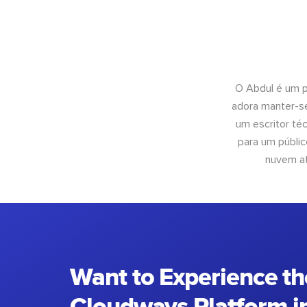
O Abdul é um pr
adora manter-se
um escritor té
para um públic
nuvem at
Want to Experience th