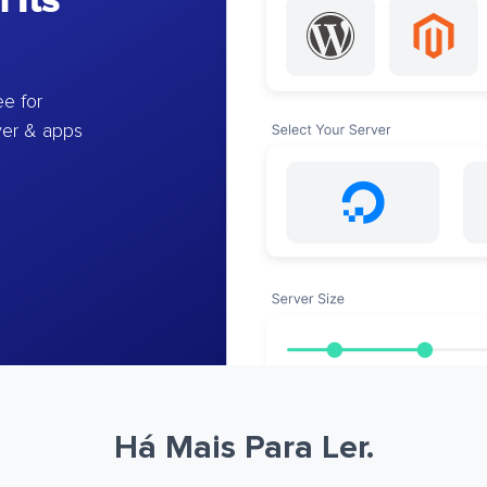
 Its
e for
ver & apps
Há Mais Para Ler.