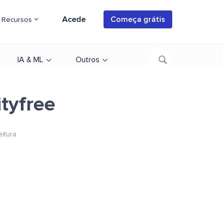
Acede
Começa grátis
Recursos
IA & ML
Outros
ityfree
eitura