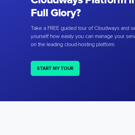
Cloudways Platform in
Full Glory?
Take a FREE guided tour of Cloudways and se
yourself how easily you can manage your ser
on the leading cloud-hosting platform.
START MY TOUR