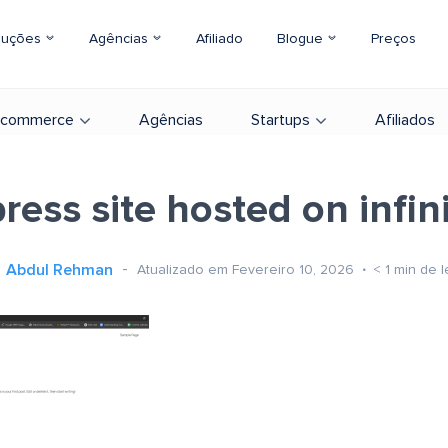
luções
Agências
Afiliado
Blogue
Preços
-commerce
Agências
Startups
Afiliados
ess site hosted on infin
Abdul Rehman
Atualizado em Fevereiro 10, 2026
< 1
min de l