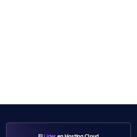
El
Líder
en Hosting Cloud