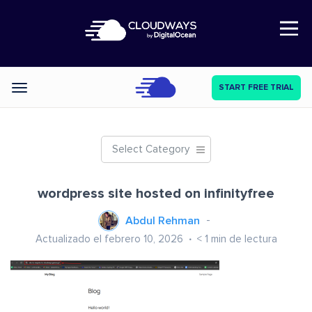
Open Nav
START FREE TRIAL
Categories
Select Category
wordpress site hosted on infinityfree
Abdul Rehman
Actualizado el febrero 10, 2026
< 1
min de lectura