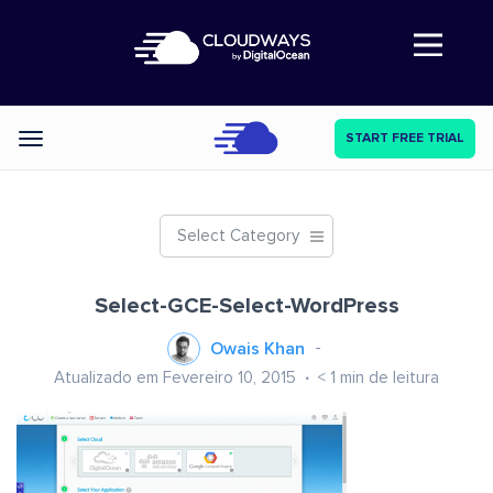
Abre a navegação
START FREE TRIAL
Categories
Select Category
Select-GCE-Select-WordPress
Owais Khan
Atualizado em Fevereiro 10, 2015
< 1
min de leitura