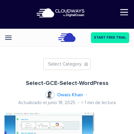
Open Nav
START FREE TRIAL
Categories
Select Category
Select-GCE-Select-WordPress
Owais Khan
Actualizado el junio 18, 2025
< 1
min de lectura