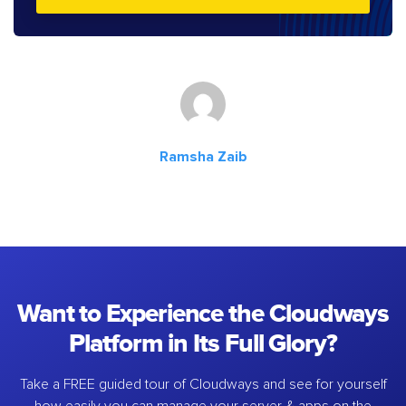
Ramsha Zaib
Want to Experience the Cloudways
Platform in Its Full Glory?
Take a FREE guided tour of Cloudways and see for yourself
how easily you can manage your server & apps on the