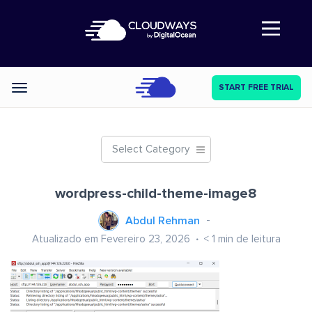
Abre a navegação
START FREE TRIAL
Categories
Select Category
wordpress-child-theme-image8
Abdul Rehman
Atualizado em Fevereiro 23, 2026
< 1
min de leitura