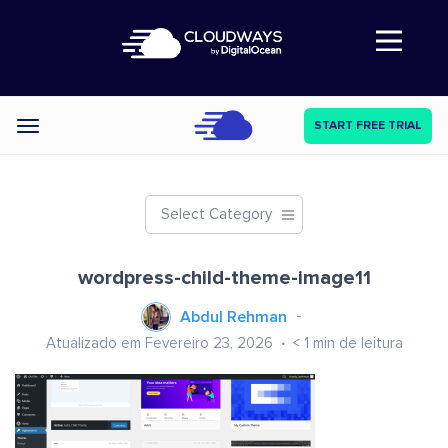
Abre a navegação
START FREE TRIAL
Categories
Select Category
wordpress-child-theme-image11
Abdul Rehman
Atualizado em Fevereiro 23, 2026
< 1
min de leitura