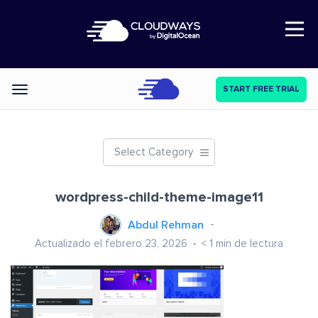
Open Nav
START FREE TRIAL
Categories
Select Category
wordpress-child-theme-image11
Abdul Rehman
Actualizado el febrero 23, 2026
< 1
min de lectura