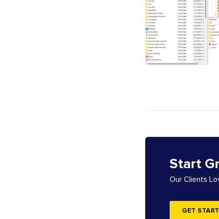
Start G
Our Clients L
GET START