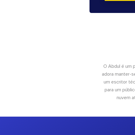
O Abdul é um pr
adora manter-se
um escritor té
para um públic
nuvem at