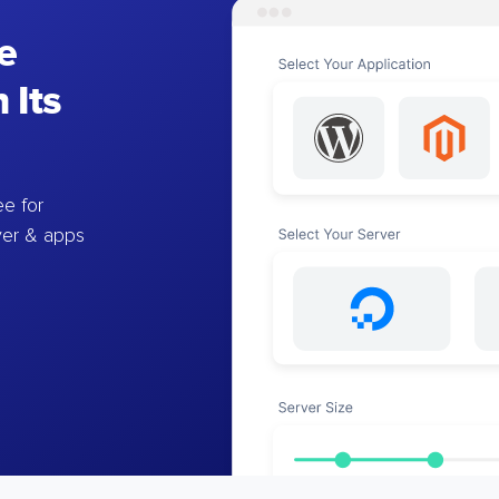
e
 Its
e for
ver & apps