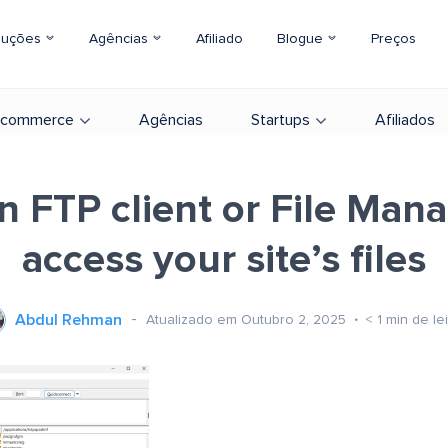
luções
Agências
Afiliado
Blogue
Preços
-commerce
Agências
Startups
Afiliados
n FTP client or File Mana
access your site’s files
Abdul Rehman
Atualizado em Outubro 2, 2025
< 1
min de lei