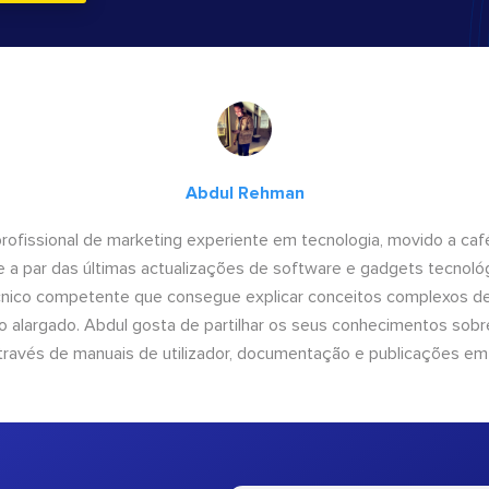
Abdul Rehman
ofissional de marketing experiente em tecnologia, movido a café 
 a par das últimas actualizações de software e gadgets tecnol
cnico competente que consegue explicar conceitos complexos d
o alargado. Abdul gosta de partilhar os seus conhecimentos sobre
ravés de manuais de utilizador, documentação e publicações em