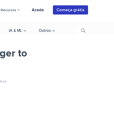
Acede
Começa grátis
Recursos
IA & ML
Outros
ger to
tura