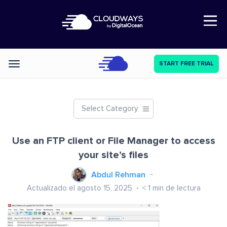
Open Nav
START FREE TRIAL
Categories
Select Category
Use an FTP client or File Manager to access
your site’s files
Abdul Rehman
Actualizado el agosto 15, 2025
< 1
min de lectura