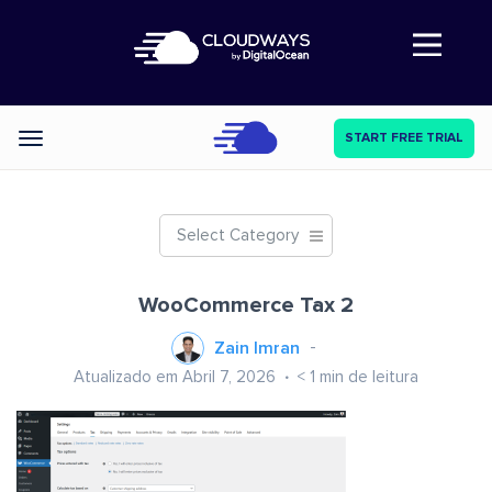
Abre a navegação
START FREE TRIAL
Categories
Select Category
WooCommerce Tax 2
Zain Imran
Atualizado em Abril 7, 2026
< 1
min de leitura