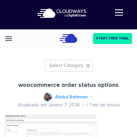
Abre a navegação
START FREE TRIAL
Categories
Select Category
woocommerce order status options
Abdul Rehman
Atualizado em Janeiro 7, 2026
< 1
min de leitura