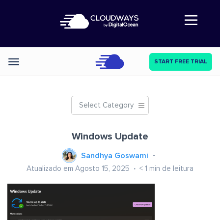
Abre a navegação
START FREE TRIAL
Categories
Select Category
Windows Update
Sandhya Goswami
Atualizado em Agosto 15, 2025
< 1
min de leitura