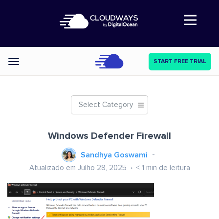
Abre a navegação
START FREE TRIAL
Categories
Select Category
Windows Defender Firewall
Sandhya Goswami
Atualizado em Julho 28, 2025
< 1
min de leitura