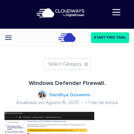
Abre a navegação
START FREE TRIAL
Categories
Select Category
Windows Defender Firewall.
Sandhya Goswami
Atualizado em Agosto 15, 2025
< 1
min de leitura