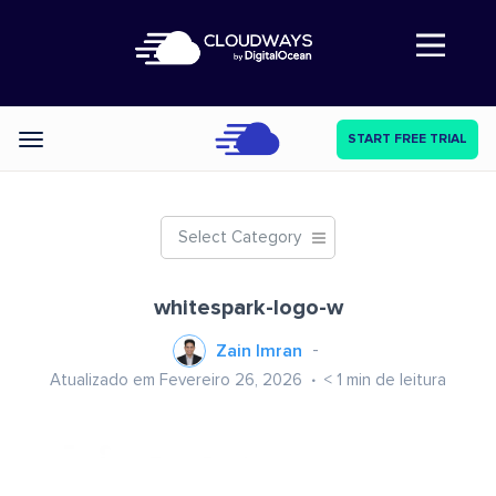
Abre a navegação
START FREE TRIAL
Categories
Select Category
whitespark-logo-w
Zain Imran
Atualizado em Fevereiro 26, 2026
< 1
min de leitura