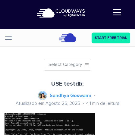
Abre a navegação
START FREE TRIAL
Categories
Select Category
USE testdb;
Sandhya Goswami
Atualizado em Agosto 26, 2025
< 1
min de leitura