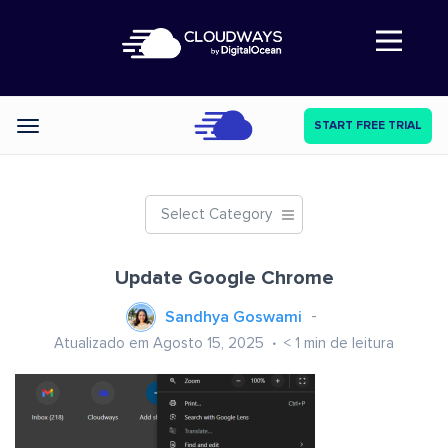
Abre a navegação
START FREE TRIAL
Categories
Select Category
Update Google Chrome
Sandhya Goswami
Atualizado em Agosto 15, 2025
< 1
min de leitura