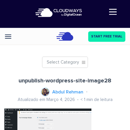
Abre a navegação
START FREE TRIAL
Categories
Select Category
unpublish-wordpress-site-image28
Abdul Rehman
Atualizado em Março 4, 2026
< 1
min de leitura