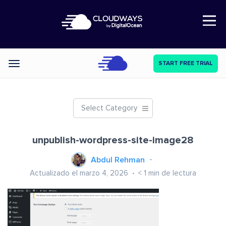
Open Nav
START FREE TRIAL
Categories
Select Category
unpublish-wordpress-site-image28
Abdul Rehman
Actualizado el marzo 4, 2026
< 1
min de lectura