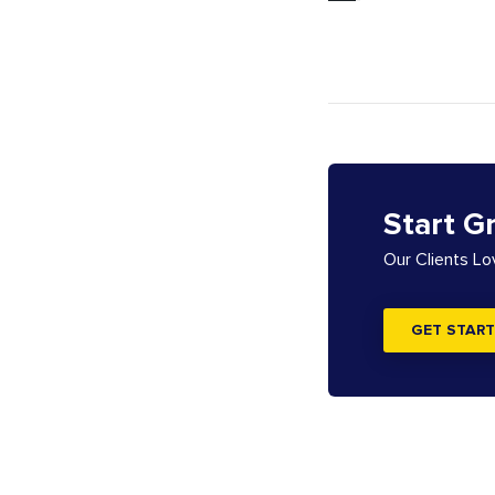
Start G
Our Clients L
GET START