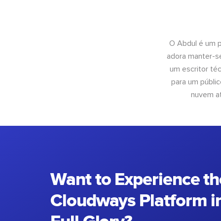
O Abdul é um pr
adora manter-se
um escritor té
para um públic
nuvem at
Want to Experience th
Cloudways Platform in