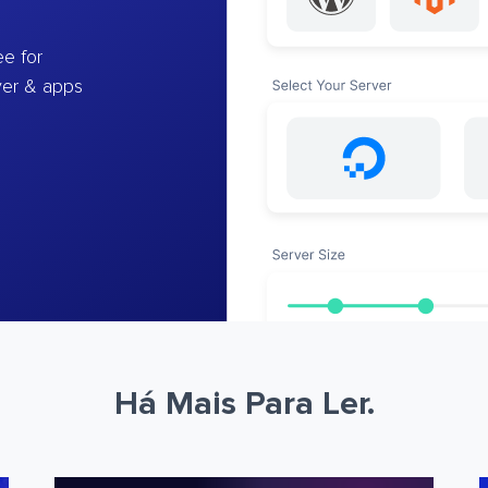
e for
ver & apps
Há Mais Para Ler.