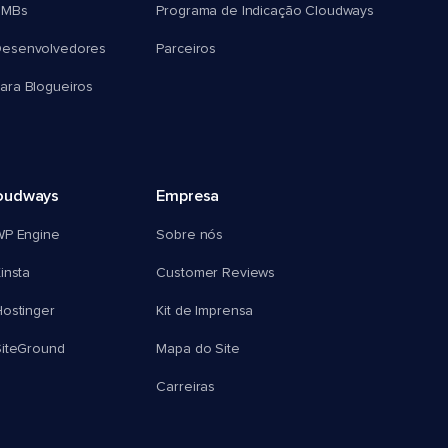
SMBs
Programa de Indicação Cloudways
esenvolvedores
Parceiros
ra Blogueiros
oudways
Empresa
WP Engine
Sobre nós
insta
Customer Reviews
ostinger
Kit de Imprensa
SiteGround
Mapa do Site
Carreiras