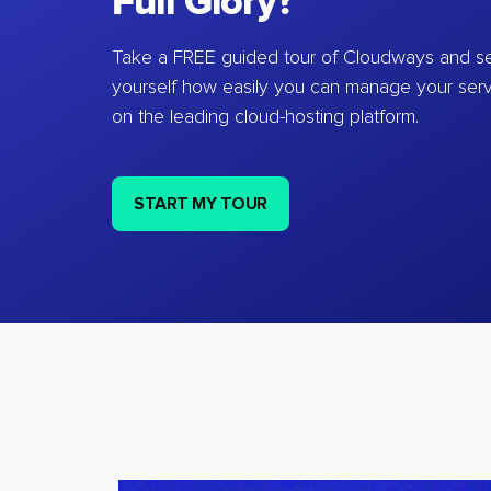
Full Glory?
Take a FREE guided tour of Cloudways and se
yourself how easily you can manage your ser
on the leading cloud-hosting platform.
START MY TOUR