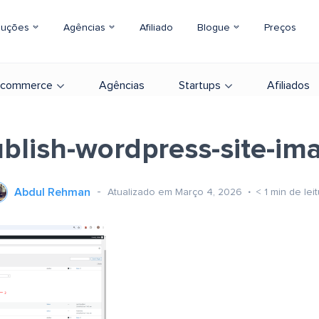
luções
Agências
Afiliado
Blogue
Preços
-commerce
Agências
Startups
Afiliados
blish-wordpress-site-im
Abdul Rehman
Atualizado em Março 4, 2026
< 1
min de lei