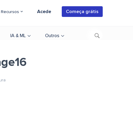
Acede
Começa grátis
Recursos
IA & ML
Outros
age16
tura