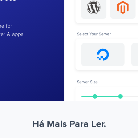
e for
ver & apps
Há Mais Para Ler.