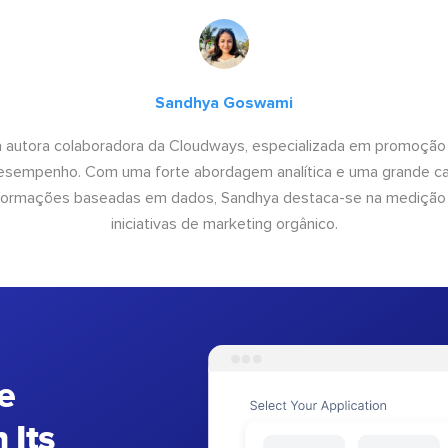
Sandhya Goswami
 autora colaboradora da Cloudways, especializada em promoção
desempenho. Com uma forte abordagem analítica e uma grande c
informações baseadas em dados, Sandhya destaca-se na medição
iniciativas de marketing orgânico.
e
 Its