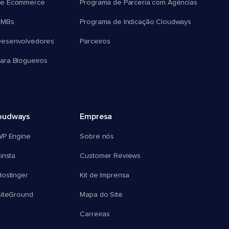
e Ecommerce
Programa de Parceria com Agências
SMBs
Programa de Indicação Cloudways
esenvolvedores
Parceiros
ra Blogueiros
oudways
Empresa
WP Engine
Sobre nós
insta
Customer Reviews
ostinger
Kit de Imprensa
SiteGround
Mapa do Site
Carreiras