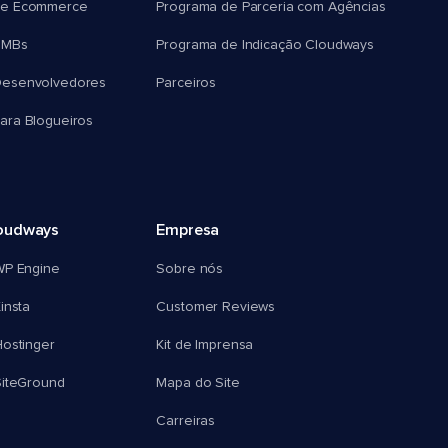
e Ecommerce
Programa de Parceria com Agências
SMBs
Programa de Indicação Cloudways
esenvolvedores
Parceiros
ra Blogueiros
oudways
Empresa
WP Engine
Sobre nós
insta
Customer Reviews
ostinger
Kit de Imprensa
SiteGround
Mapa do Site
Carreiras