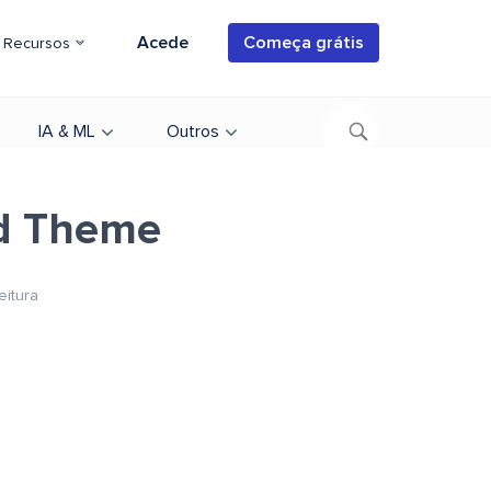
Acede
Começa grátis
Recursos
IA & ML
Outros
ld Theme
eitura