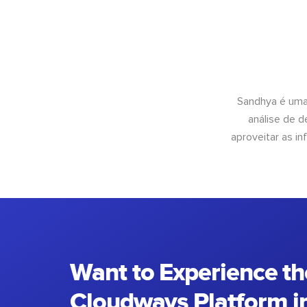
Sandhya é uma
análise de 
aproveitar as 
Want to Experience th
Cloudways Platform in