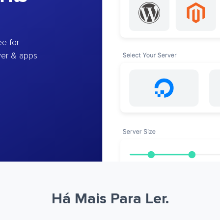
e for
ver & apps
Há Mais Para Ler.