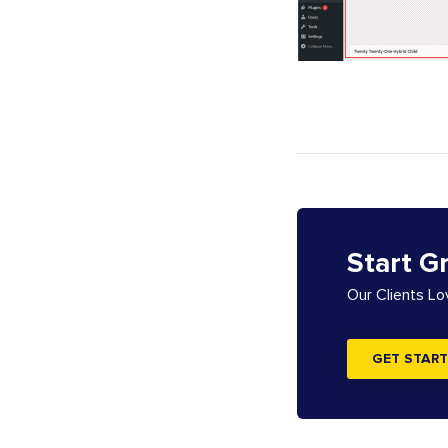
Start G
Our Clients L
GET START