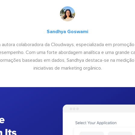
Sandhya Goswami
 autora colaboradora da Cloudways, especializada em promoção
desempenho. Com uma forte abordagem analítica e uma grande c
informações baseadas em dados, Sandhya destaca-se na medição
iniciativas de marketing orgânico.
e
 Its