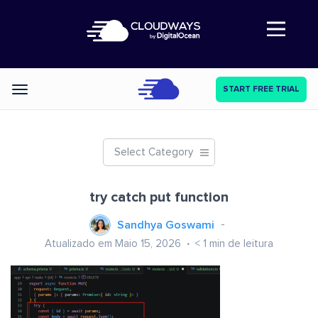
Abre a navegação
START FREE TRIAL
Categories
Select Category
try catch put function
Sandhya Goswami
Atualizado em Maio 15, 2026
< 1
min de leitura