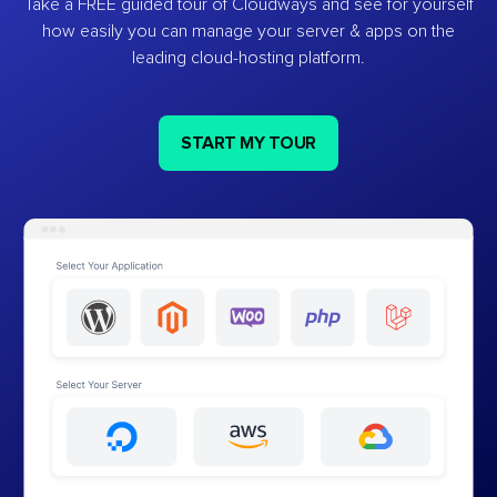
Take a FREE guided tour of Cloudways and see for yourself
how easily you can manage your server & apps on the
leading cloud-hosting platform.
START MY TOUR