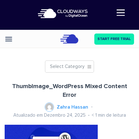
Abre a navegação
START FREE TRIAL
Categories
Select Category
ThumbImage_WordPress Mixed Content
Error
Zahra Hassan
Atualizado em Dezembro 24, 2025
< 1
min de leitura