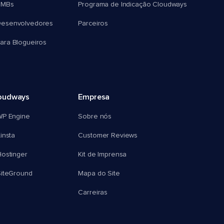
SMBs
Programa de Indicação Cloudways
esenvolvedores
Parceiros
ra Blogueiros
oudways
Empresa
WP Engine
Sobre nós
insta
Customer Reviews
ostinger
Kit de Imprensa
SiteGround
Mapa do Site
Carreiras