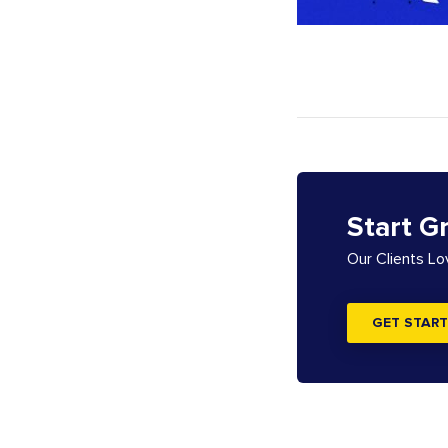
Start G
Our Clients L
GET START