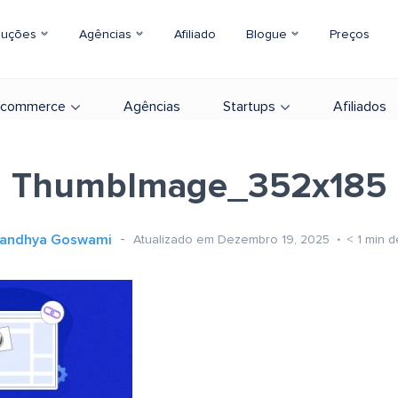
luções
Agências
Afiliado
Blogue
Preços
-commerce
Agências
Startups
Afiliados
ThumbImage_352x185
andhya Goswami
Atualizado em Dezembro 19, 2025
< 1
min d