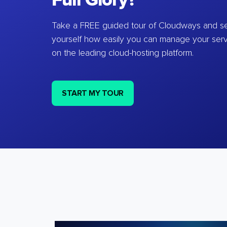
Full Glory?
Take a FREE guided tour of Cloudways and se
yourself how easily you can manage your ser
on the leading cloud-hosting platform.
START MY TOUR