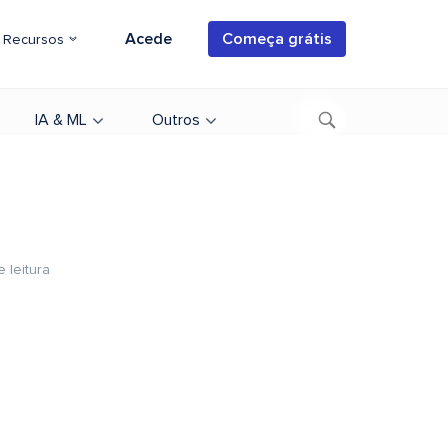
Acede
Começa grátis
Recursos
IA & ML
Outros
e leitura