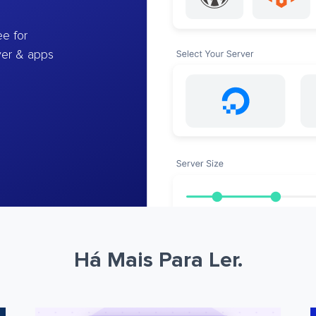
e for
ver & apps
Há Mais Para Ler.