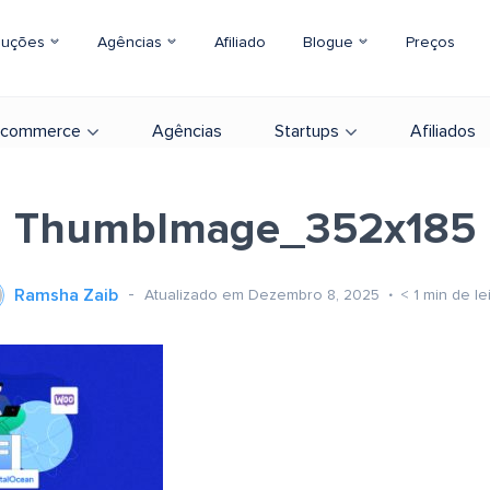
luções
Agências
Afiliado
Blogue
Preços
-commerce
Agências
Startups
Afiliados
ThumbImage_352x185
Ramsha Zaib
Atualizado em Dezembro 8, 2025
< 1
min de le