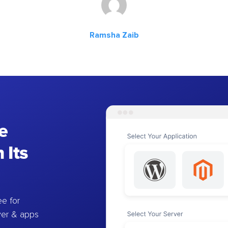
Ramsha Zaib
e
 Its
e for
ver & apps