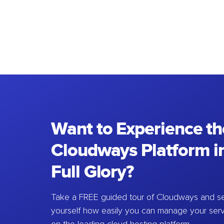
Want to Experience th
Cloudways Platform in
Full Glory?
Take a FREE guided tour of Cloudways and se
yourself how easily you can manage your ser