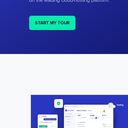
on the leading cloud-hosting platform.
START MY TOUR