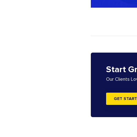
Start G
Our Clients L
GET START