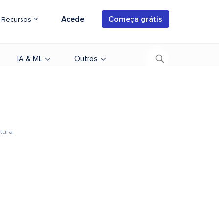
Acede
Começa grátis
Recursos
IA & ML
Outros
itura