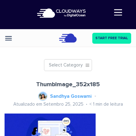
Abre a navegação
START FREE TRIAL
Categories
Select Category
ThumbImage_352x185
Sandhya Goswami
Atualizado em Setembro 25, 2025
< 1
min de leitura