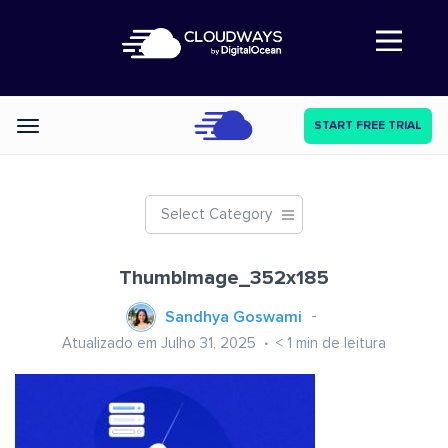
Abre a navegação
START FREE TRIAL
Categories
Select Category
ThumbImage_352x185
Sandhya Goswami
Atualizado em Julho 31, 2025
< 1
min de leitura