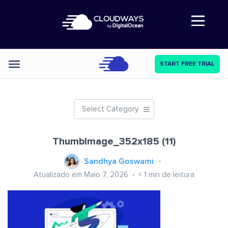
Abre a navegação
START FREE TRIAL
Categories
Select Category
ThumbImage_352x185 (11)
Sandhya Goswami
Atualizado em Maio 7, 2026
< 1
min de leitura