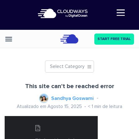
Abre a navegação
START FREE TRIAL
Categories
Select Category
This site can’t be reached error
Sandhya Goswami
Atualizado em Agosto 15, 2025
< 1
min de leitura