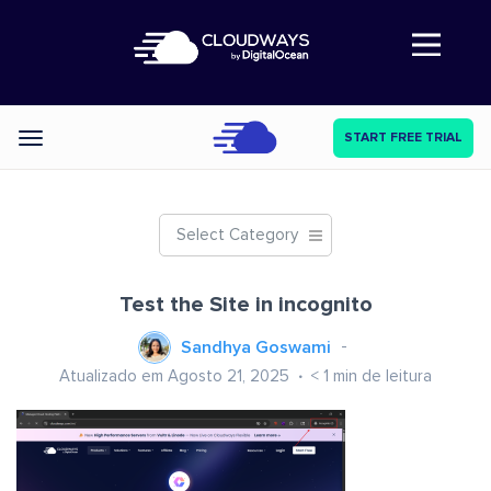
Abre a navegação
START FREE TRIAL
Categories
Select Category
Test the Site in incognito
Sandhya Goswami
Atualizado em Agosto 21, 2025
< 1
min de leitura