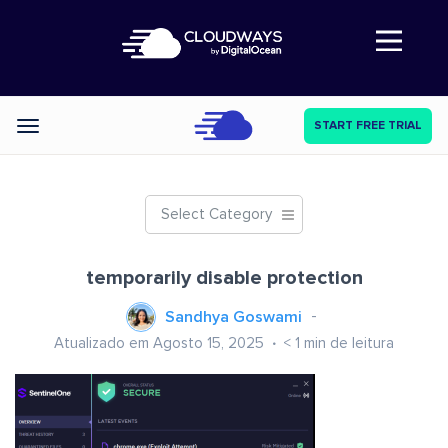
Abre a navegação
START FREE TRIAL
Categories
Select Category
temporarily disable protection
Sandhya Goswami
Atualizado em Agosto 15, 2025
< 1
min de leitura