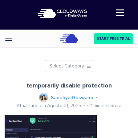
Abre a navegação
START FREE TRIAL
Categories
Select Category
temporarily disable protection
Sandhya Goswami
Atualizado em Agosto 21, 2025
< 1
min de leitura