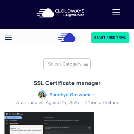
Abre a navegação
START FREE TRIAL
Categories
Select Category
SSL Certificate manager
Sandhya Goswami
Atualizado em Agosto 15, 2025
< 1
min de leitura