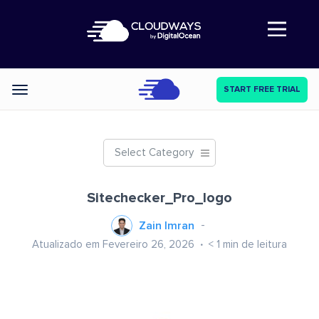
Abre a navegação
START FREE TRIAL
Categories
Select Category
Sitechecker_Pro_logo
Zain Imran
Atualizado em Fevereiro 26, 2026
< 1
min de leitura