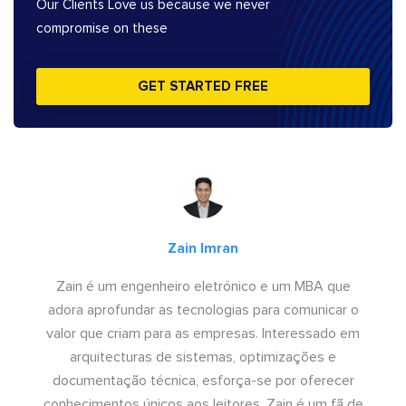
Our Clients Love us because we never
compromise on these
GET STARTED FREE
Zain Imran
Zain é um engenheiro eletrónico e um MBA que
adora aprofundar as tecnologias para comunicar o
valor que criam para as empresas. Interessado em
arquitecturas de sistemas, optimizações e
documentação técnica, esforça-se por oferecer
conhecimentos únicos aos leitores. Zain é um fã de