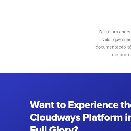
Zain é um engen
valor que cri
documentação téc
desporto
Want to Experience th
Cloudways Platform in
Full Glory?