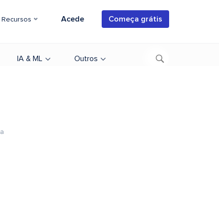
Acede
Começa grátis
Recursos
IA & ML
Outros
ra