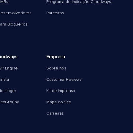
SMBs
Programa de Indicação Cloudways
esenvolvedores
Parceiros
ra Blogueiros
oudways
Empresa
WP Engine
Sobre nós
insta
Customer Reviews
ostinger
Kit de Imprensa
SiteGround
Mapa do Site
Carreiras