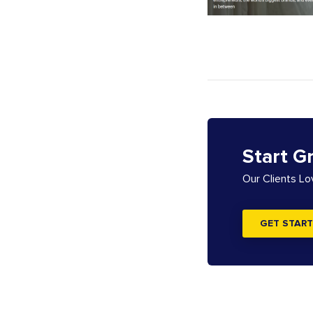
Start G
Our Clients L
GET START