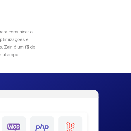
para comunicar o
optimizações e
. Zain é um fã de
ssatempo.