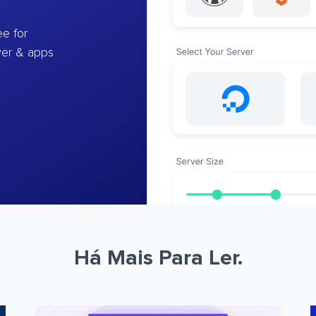
e for
ver & apps
Há Mais Para Ler.