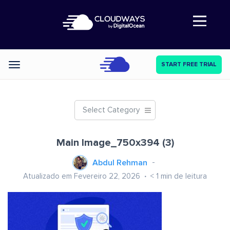
Abre a navegação
START FREE TRIAL
Categories
Select Category
Main Image_750x394 (3)
Abdul Rehman
Atualizado em Fevereiro 22, 2026
< 1
min de leitura