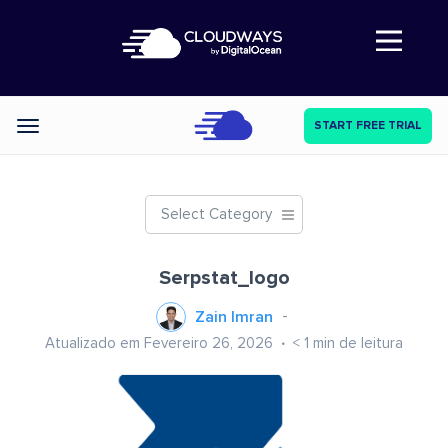
Abre a navegação
START FREE TRIAL
Categories
Select Category
Serpstat_logo
Zain Imran
Atualizado em Fevereiro 26, 2026
< 1
min de leitura