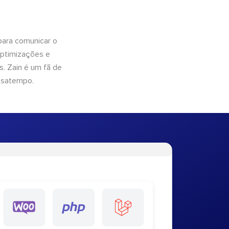
para comunicar o
optimizações e
. Zain é um fã de
ssatempo.