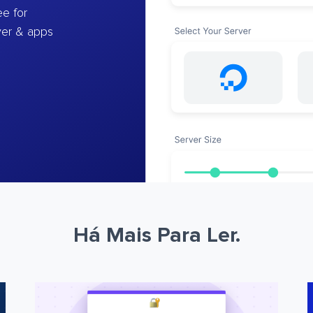
e for
ver & apps
Há Mais Para Ler.