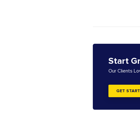
Start G
Our Clients L
GET START