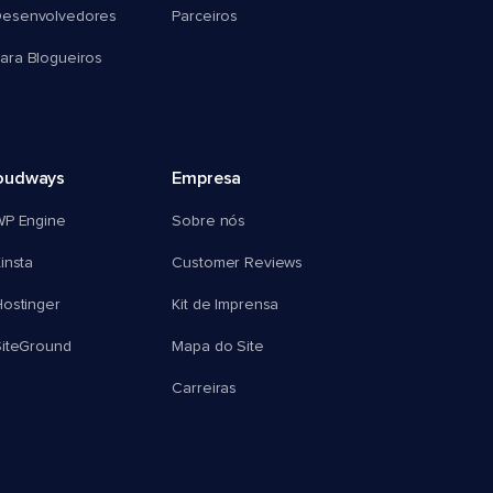
esenvolvedores
Parceiros
ra Blogueiros
oudways
Empresa
WP Engine
Sobre nós
insta
Customer Reviews
ostinger
Kit de Imprensa
SiteGround
Mapa do Site
Carreiras