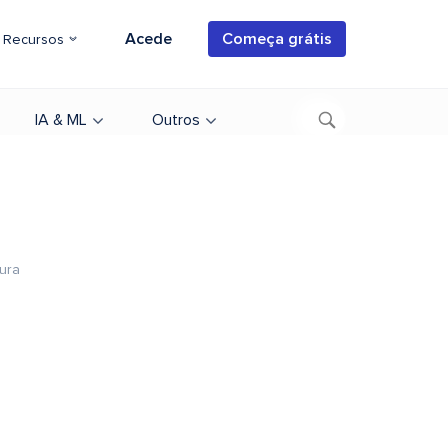
Acede
Começa grátis
Recursos
IA & ML
Outros
tura