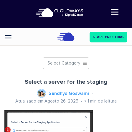
Abre a navegação
START FREE TRIAL
Categories
Select Category
Select a server for the staging
Sandhya Goswami
Atualizado em Agosto 26, 2025
< 1
min de leitura