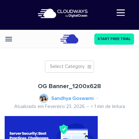
Abre a navegação
START FREE TRIAL
Categories
Select Category
OG Banner_1200x628
Sandhya Goswami
Atualizado em Fevereiro 23, 2026
< 1
min de leitura