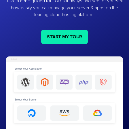
Take a FREE guided tour of Cloudways and see for yourself
how easily you can manage your server & apps on the
leading cloud-hosting platform.
START MY TOUR