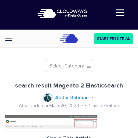
Abre a navegação
START FREE TRIAL
Categories
Select Category
search result Magento 2 Elasticsearch
Abdur Rahman
Atualizado em Maio 20, 2020
< 1
min de leitura